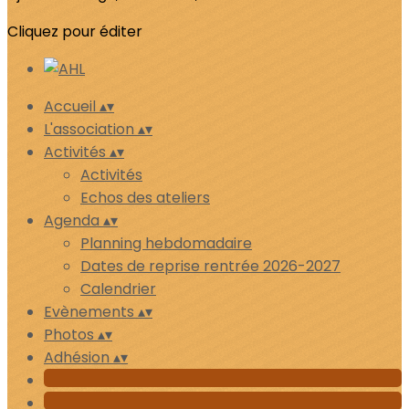
Cliquez pour éditer
Accueil
▴
▾
L'association
▴
▾
Activités
▴
▾
Activités
Echos des ateliers
Agenda
▴
▾
Planning hebdomadaire
Dates de reprise rentrée 2026-2027
Calendrier
Evènements
▴
▾
Photos
▴
▾
Adhésion
▴
▾