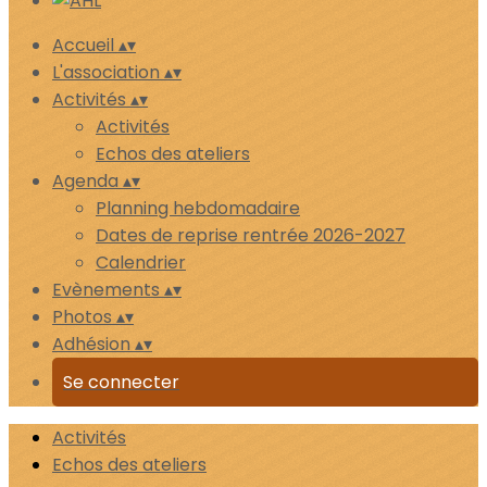
Accueil
▴
▾
L'association
▴
▾
Activités
▴
▾
Activités
Echos des ateliers
Agenda
▴
▾
Planning hebdomadaire
Dates de reprise rentrée 2026-2027
Calendrier
Evènements
▴
▾
Photos
▴
▾
Adhésion
▴
▾
Se connecter
Activités
Echos des ateliers