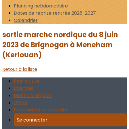
Planning hebdomadaire
Dates de reprise rentrée 2026-2027
Calendrier
sortie marche nordique du 8 juin
2023 de Brignogan à Meneham
(Kerlouan)
Retour à la liste
Plan du site
Licences
Mentions légales
CGUV
Paramétrer vos cookies
Se connecter