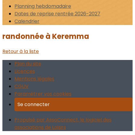
Planning hebdomadaire
Dates de reprise rentrée 2026-2027
Calendrier
randonnée à Keremma
Retour à la liste
Plan du site
Licences
Mentions légales
CGUV
Paramétrer vos cookies
Se connecter
Propulsé par AssoConnect, le logiciel des
associations de Loisirs