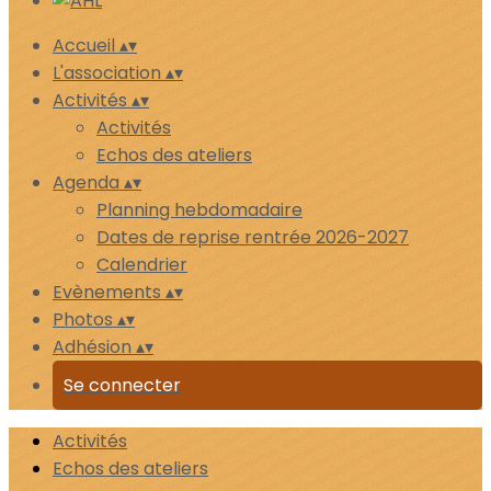
Accueil
▴
▾
L'association
▴
▾
Activités
▴
▾
Activités
Echos des ateliers
Agenda
▴
▾
Planning hebdomadaire
Dates de reprise rentrée 2026-2027
Calendrier
Evènements
▴
▾
Photos
▴
▾
Adhésion
▴
▾
Se connecter
Activités
Echos des ateliers