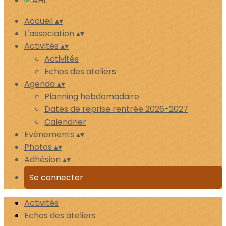
Accueil
▴
▾
L'association
▴
▾
Activités
▴
▾
Activités
Echos des ateliers
Agenda
▴
▾
Planning hebdomadaire
Dates de reprise rentrée 2026-2027
Calendrier
Evènements
▴
▾
Photos
▴
▾
Adhésion
▴
▾
Se connecter
Activités
Echos des ateliers