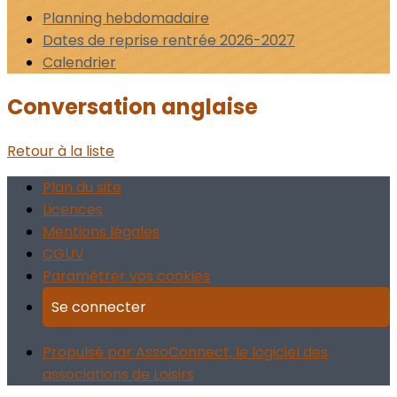
Planning hebdomadaire
Dates de reprise rentrée 2026-2027
Calendrier
Conversation anglaise
Retour à la liste
Plan du site
Licences
Mentions légales
CGUV
Paramétrer vos cookies
Se connecter
Propulsé par AssoConnect, le logiciel des
associations de Loisirs