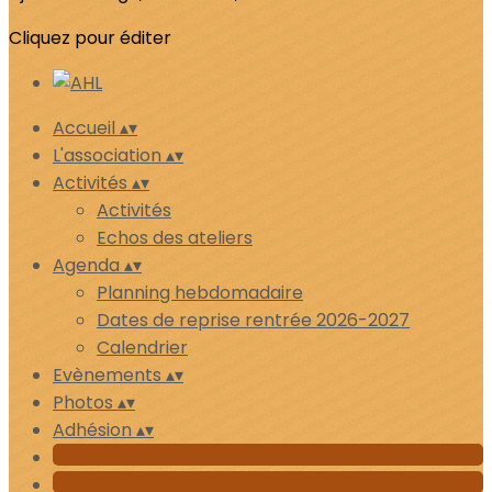
Cliquez pour éditer
Accueil
▴
▾
L'association
▴
▾
Activités
▴
▾
Activités
Echos des ateliers
Agenda
▴
▾
Planning hebdomadaire
Dates de reprise rentrée 2026-2027
Calendrier
Evènements
▴
▾
Photos
▴
▾
Adhésion
▴
▾